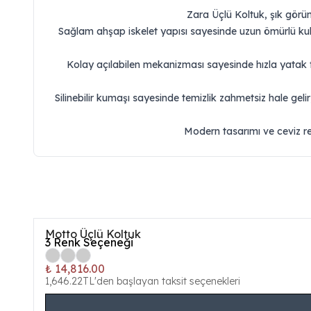
Zara Üçlü Koltuk, şık görün
Sağlam ahşap iskelet yapısı sayesinde uzun ömürlü kul
Kolay açılabilen mekanizması sayesinde hızla yatak fo
Silinebilir kumaşı sayesinde temizlik zahmetsiz hale gel
Modern tasarımı ve ceviz re
Motto Üçlü Koltuk
3
Renk Seçeneği
₺ 14,816.00
1,646.22TL'den başlayan taksit seçenekleri