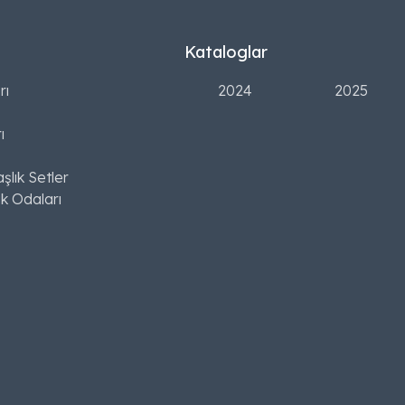
Kataloglar
rı
2024
2025
ı
şlık Setler
k Odaları