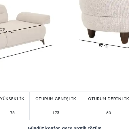
YÜKSEKLİK
OTURUM GENİŞLİK
OTURUM DERİNLİ
78
173
60
Gündüz konfor, gece pratik çözüm