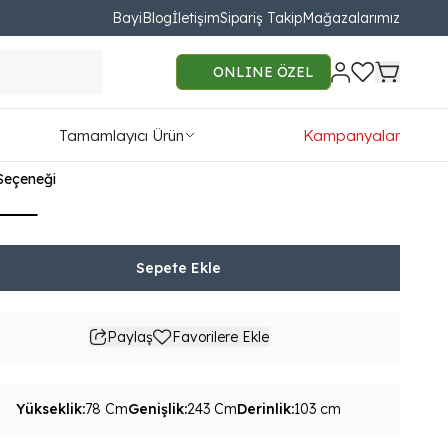
Bayi
Blog
İletişim
Sipariş Takip
Mağazalarımız
a Üçlü Koltuk
ONLINE ÖZEL
562.00
Tamamlayıcı Ürün
Kampanyalar
52TL'den başlayan taksit seçenekleri
Seçeneği
Sepete Ekle
Paylaş
Favorilere Ekle
Yükseklik
:
78 Cm
Genişlik
:
243 Cm
Derinlik
:
103 cm