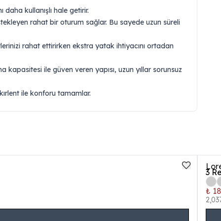
aha kullanışlı hale getirir.
ekleyen rahat bir oturum sağlar. Bu sayede uzun süreli
inizi rahat ettirirken ekstra yatak ihtiyacını ortadan
a kapasitesi ile güven veren yapısı, uzun yıllar sorunsuz
ırlent ile konforu tamamlar.
Lor
3
Re
₺ 1
2,03