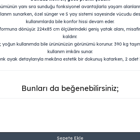
ümünün yanı sıra sunduğu fonksiyonel avantajlarla yaşam alanlarını d
lanım sunarken, özel sünger ve S yay sistemi sayesinde vücudu dest
kullanımlarda bile konfor hissi devam eder.
rmuna dönüşür. 224x85 cm ölçülerindeki geniş yatak alanı, misafirler
kaldırır.
ir; yoğun kullanımda bile ürününüzün görünümü korunur. 390 kg taşım
kullanım imkânı sunar.
nk ayak detaylarıyla mekâna estetik bir dokunuş katarken, 2 adet k
Bunları da beğenebilirsiniz;
Sepete Ekle