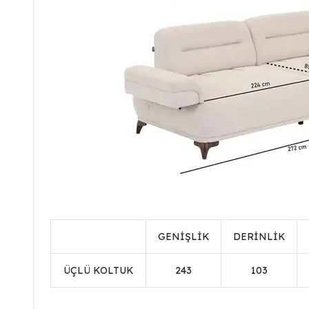
GENİŞLİK
DERİNLİK
ÜÇLÜ KOLTUK
243
103