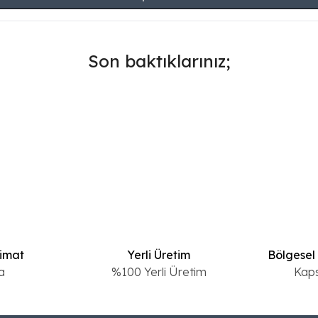
Son baktıklarınız;
limat
Yerli Üretim
Bölgesel
a
%100 Yerli Üretim
Kap