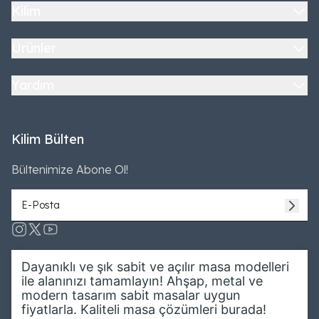
Göllü Bağlar Mahallesi Recep Tayyip Erdoğan
Kilim
Bulvarı Kol İş Merkezi B Blok No15/A
09:00-20:00
Ürünler
0(530) 764-2702
0(530) 764-2702
Yardım
Haritada Göster
Kilim Bülten
Bültenimize Abone Ol!
KİLİM MOBİLYA ANONİM ŞİRKETİ -
ANKARA ŞAŞMAZ ŞUBESİ
Bahçekapı Mahallesi Fatih Sultan Mehmet Bulv.
No:291
Kataloglar
09:00-20:00
Dayanıklı ve şık sabit ve açılır masa modelleri
0(530) 908-6555
ile alanınızı tamamlayın! Ahşap, metal ve
2024
2025
modern tasarım sabit masalar uygun
0(530) 908-6555
fiyatlarla. Kaliteli masa çözümleri burada!