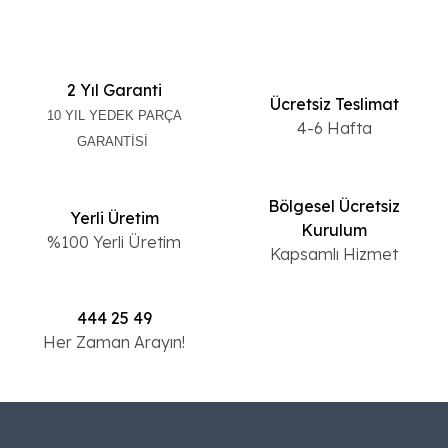
KİLİM MOBİLYA ANONİM ŞİRKETİ -
2 Yıl Garanti
Ücretsiz Teslimat
MERZİFON ŞUBESİ
10 YIL YEDEK PARÇA
4-6 Hafta
Harmanlar Mah. Kara Mustafa Paşa Cad. No :
GARANTİSİ
18/1
09:00-20:00
0533 777 09 24
Bölgesel Ücretsiz
Yerli Üretim
0533 777 09 24
Kurulum
%100 Yerli Üretim
Kapsamlı Hizmet
Haritada Göster
444 25 49
Her Zaman Arayın!
KİLİM MOBİLYA ANONİM ŞİRKETİ -
AMASYA ŞUBESİ