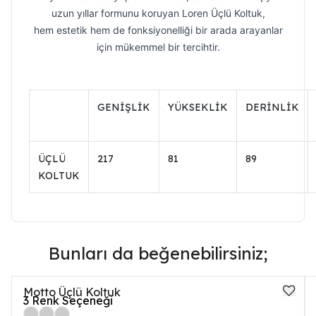
uzun yıllar formunu koruyan Loren Üçlü Koltuk,
hem estetik hem de fonksiyonelliği bir arada arayanlar
için mükemmel bir tercihtir.
GENİŞLİK
YÜKSEKLİK
DERİNLİK
ÜÇLÜ
217
81
89
KOLTUK
Bunları da beğenebilirsiniz;
Motto Üçlü Koltuk
3
Renk Seçeneği