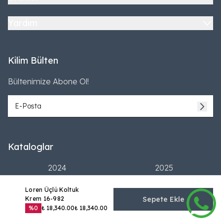
Yardım
Kilim Bülten
Bültenimize Abone Ol!
Kataloglar
2024
2025
Loren Üçlü Koltuk
Krem 16-982
Sepete Ekle
%
0
₺ 18,340.00
₺ 18,340.00
©2026 Tüm Hakları Saklıdır | Kilim Mobilya