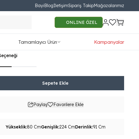
Bayi
Blog
İletişim
Sipariş Takip
Mağazalarımız
a Üçlü Koltuk
ONLINE ÖZEL
154.00
Tamamlayıcı Ürün
Kampanyalar
76TL'den başlayan taksit seçenekleri
Seçeneği
Sepete Ekle
Paylaş
Favorilere Ekle
Yükseklik
:
80 Cm
Genişlik
:
224 Cm
Derinlik
:
91 Cm