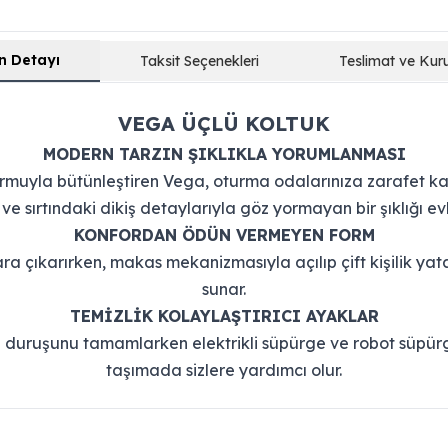
n Detayı
Taksit Seçenekleri
Teslimat ve Kur
VEGA ÜÇLÜ KOLTUK
MODERN TARZIN ŞIKLIKLA YORUMLANMASI
ormuyla bütünleştiren Vega, oturma odalarınıza zarafet kata
 ve sırtındaki dikiş detaylarıyla göz yormayan bir şıklığı evle
KONFORDAN ÖDÜN VERMEYEN FORM
ara çıkarırken, makas mekanizmasıyla açılıp çift kişilik yat
sunar.
TEMİZLİK KOLAYLAŞTIRICI AYAKLAR
 duruşunu tamamlarken elektrikli süpürge ve robot süpürge
taşımada sizlere yardımcı olur.