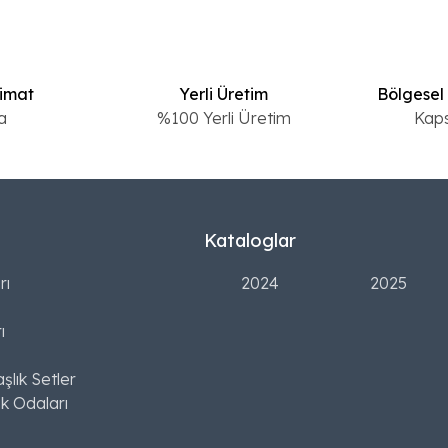
limat
Yerli Üretim
Bölgesel
a
%100 Yerli Üretim
Kap
Kataloglar
rı
2024
2025
ı
şlık Setler
k Odaları