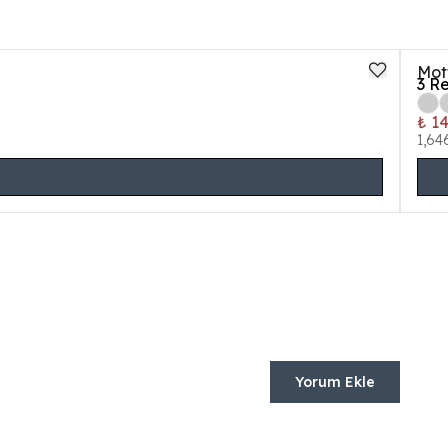
Mot
3
Re
₺ 1
1,64
Yorum Ekle