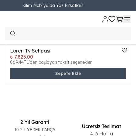
Kilim Mobilya'da Yaz Fırsatları!
TV Üniteleri
Filtreler
Loren Tv Sehpası
ONLINE ÖZEL
₺ 7,825.00
Yeni
869.44TL'den başlayan taksit seçenekleri
Sepete Ekle
2 Yıl Garanti
Ücretsiz Teslimat
10 YIL YEDEK PARÇA
4-6 Hafta