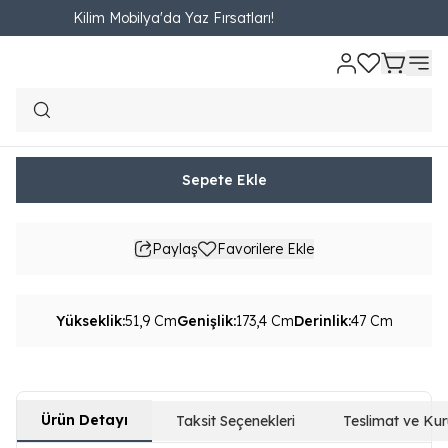
Kilim Mobilya'da Yaz Fırsatları!
Ana Sayfa
Online Özel
TV Üniteleri
OTURMA ODASI
TV Üniteleri
Loren Tv Sehpası
₺ 7,825.00
947.73TL'den başlayan taksit seçenekleri
Sepete Ekle
Paylaş
Favorilere Ekle
Yükseklik
:
51,9 Cm
Genişlik
:
173,4 Cm
Derinlik
:
47 Cm
Ürün Detayı
Taksit Seçenekleri
Teslimat ve Ku