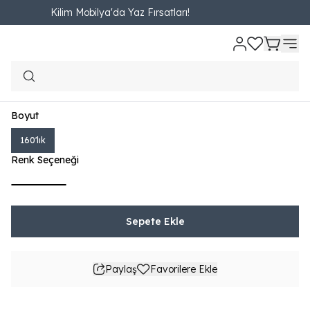
Kilim Mobilya'da Yaz Fırsatları!
Ana Sayfa
YATAK ODASI
Yatak Başlığı
Şile Plus Başlık
Şile Plus Başlık
₺ 6,390.00
710.00TL'den başlayan taksit seçenekleri
Boyut
160'lık
Renk Seçeneği
Sepete Ekle
Paylaş
Favorilere Ekle