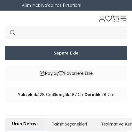
Kilim Mobilya'da Yaz Fırsatları!
Ana Sayfa
YATAK ODASI
Yatak Başlığı
Pastel Başlık 160 ( New)
Pastel Başlık 160 ( New)
₺ 7,690.00
854.44TL'den başlayan taksit seçenekleri
Sepete Ekle
Paylaş
Favorilere Ekle
Yükseklik
:
128 Cm
Genişlik
:
187 Cm
Derinlik
:
28 Cm
Ürün Detayı
Taksit Seçenekleri
Teslimat ve Ku