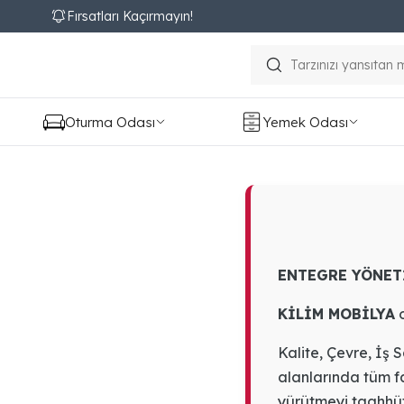
Fırsatları Kaçırmayın!
Oturma Odası
Yemek Odası
ENTEGRE YÖNET
KİLİM MOBİLYA
o
Kalite, Çevre, İş 
alanlarında tüm faa
yürütmeyi taahhüt