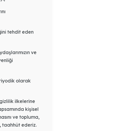
ını
iğini tehdit eden
paydaşlarımızın ve
enliği
riyodik olarak
zlilik ilkelerine
apsamında kişisel
masını ve topluma,
, taahhüt ederiz.