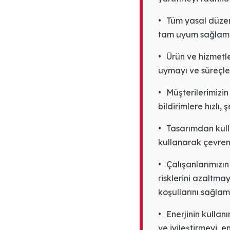
•
Tüm yasal düzenl
tam uyum sağlam
•
Ürün ve hizmetl
uymayı ve süreçleri
•
Müşterilerimizi
bildirimlere hızlı
•
Tasarımdan kull
kullanarak çevren
•
Çalışanlarımızın
risklerini azaltma
koşullarını sağla
•
Enerjinin kullan
ve iyileştirmeyi, e