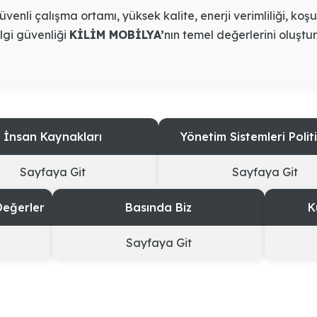
üvenli çalışma ortamı, yüksek kalite, enerji verimliliği, koş
lgi güvenliği
KİLİM MOBİLYA’
nın temel değerlerini oluştu
İnsan Kaynakları
Yönetim Sistemleri Polit
Sayfaya Git
Sayfaya Git
Değerler
Basında Biz
K
Sayfaya Git