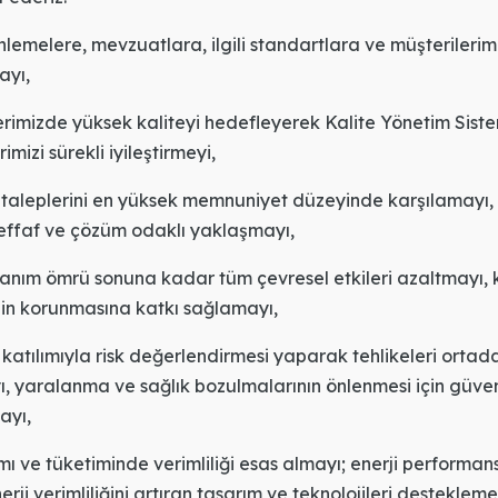
emelere, mevzuatlara, ilgili standartlara ve müşterilerimiz
ayı,
erimizde yüksek kaliteyi hedefleyerek Kalite Yönetim Siste
mizi sürekli iyileştirmeyi,
n taleplerini en yüksek memnuniyet düzeyinde karşılamayı,
, şeffaf ve çözüm odaklı yaklaşmayı,
anım ömrü sonuna kadar tüm çevresel etkileri azaltmayı, 
in korunmasına katkı sağlamayı,
 katılımıyla risk değerlendirmesi yaparak tehlikeleri orta
yı, yaralanma ve sağlık bozulmalarının önlenmesi için güve
mayı,
ımı ve tüketiminde verimliliği esas almayı; enerji performans
nerji verimliliğini artıran tasarım ve teknolojileri destekleme