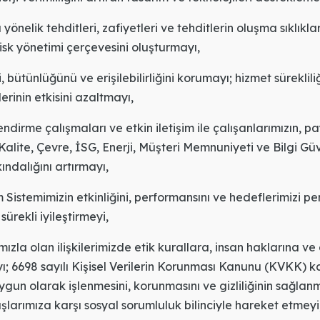
a yönelik tehditleri, zafiyetleri ve tehditlerin oluşma sıklıklar
isk yönetimi çerçevesini oluşturmayı,
ini, bütünlüğünü ve erişilebilirliğini korumayı; hizmet süreklil
klerinin etkisini azaltmayı,
lendirme çalışmaları ve etkin iletişim ile çalışanlarımızın, 
 Kalite, Çevre, İSG, Enerji, Müşteri Memnuniyeti ve Bilgi Güv
ındalığını artırmayı,
Sistemimizin etkinliğini, performansını ve hedeflerimizi pe
ürekli iyileştirmeyi,
la olan ilişkilerimizde etik kurallara, insan haklarına ve gi
 6698 sayılı Kişisel Verilerin Korunması Kanunu (KVKK) k
ygun olarak işlenmesini, korunmasını ve gizliliğinin sağlan
arımıza karşı sosyal sorumluluk bilinciyle hareket etmeyi