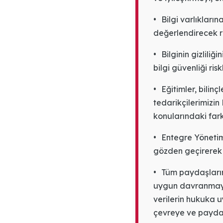
•
Bilgi varlıkların
değerlendirecek r
•
Bilginin gizliliğ
bilgi güvenliği ris
•
Eğitimler, bilinç
tedarikçilerimizin
konularındaki fark
•
Entegre Yönetim 
gözden geçirerek s
•
Tüm paydaşlarımız
uygun davranmayı;
verilerin hukuka u
çevreye ve paydaşl