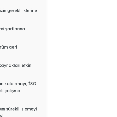
in gerekliliklerine
mi şartlarına
 tüm geri
kaynakları etkin
dan kaldırmayı, İSG
nli çalışma
ını sürekli izlemeyi
yi,