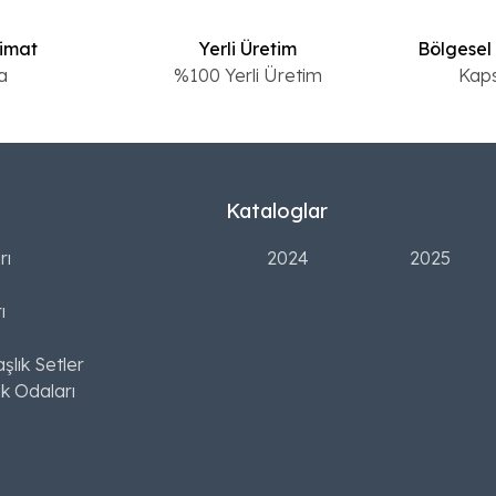
limat
Yerli Üretim
Bölgesel
a
%100 Yerli Üretim
Kap
Kataloglar
rı
2024
2025
ı
şlık Setler
k Odaları