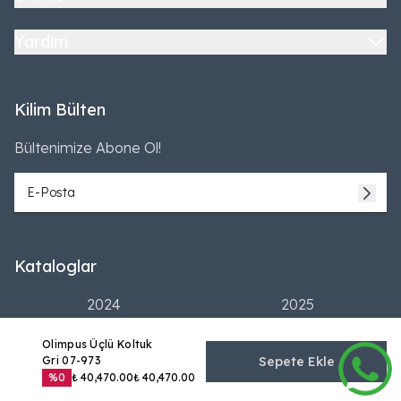
Yardım
Kilim Bülten
Bültenimize Abone Ol!
Kataloglar
2024
2025
Olimpus Üçlü Koltuk
Gri 07-973
Sepete Ekle
%
0
₺ 40,470.00
₺ 40,470.00
©2026 Tüm Hakları Saklıdır | Kilim Mobilya