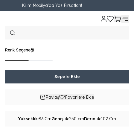
Kilim Mobilya'da Yaz Fırsatları!
Ana Sayfa
OTURMA ODASI
Üçlü Koltuk / Kanepe
Olimpus Üçlü Kolt
Olimpus Üçlü Koltuk
₺ 40,470.00
4,496.67TL'den başlayan taksit seçenekleri
Renk Seçeneği
Sepete Ekle
Paylaş
Favorilere Ekle
Yükseklik
:
83 Cm
Genişlik
:
250 cm
Derinlik
:
102 Cm