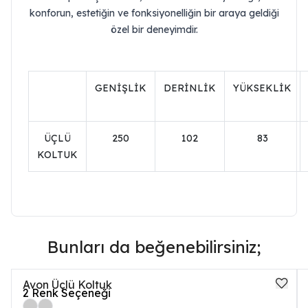
konforun, estetiğin ve fonksiyonelliğin bir araya geldiği
özel bir deneyimdir.
GENİŞLİK
DERİNLİK
YÜKSEKLİK
ÜÇLÜ
250
102
83
KOLTUK
Bunları da beğenebilirsiniz;
Avon Üçlü Koltuk
2
Renk Seçeneği