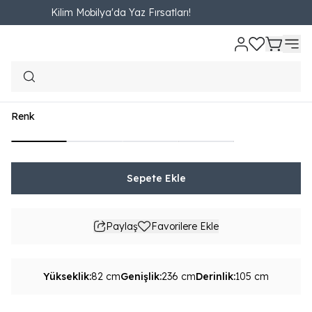
Kilim Mobilya'da Yaz Fırsatları!
Ana Sayfa
OTURMA ODASI
Üçlü Koltuk / Kanepe
New Marte Üçlü Ko
New Marte Üçlü Koltuk
₺ 33,690.00
3,743.33TL'den başlayan taksit seçenekleri
Renk
Sepete Ekle
Paylaş
Favorilere Ekle
Yükseklik
:
82 cm
Genişlik
:
236 cm
Derinlik
:
105 cm