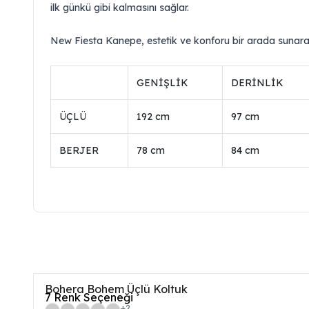
ilk günkü gibi kalmasını sağlar.
New Fiesta Kanepe, estetik ve konforu bir arada sunara
GENİŞLİK
DERİNLİK
ÜÇLÜ
192 cm
97 cm
BERJER
78 cm
84 cm
Bohera Bohem Üçlü Koltuk
7
Renk Seçeneği
+
2