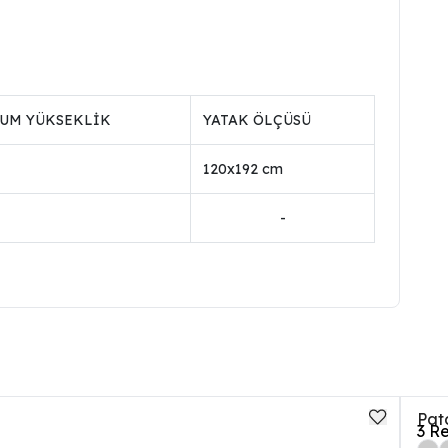
UM YÜKSEKLİK
YATAK ÖLÇÜSÜ
120x192 cm
-
Pat
3
Re