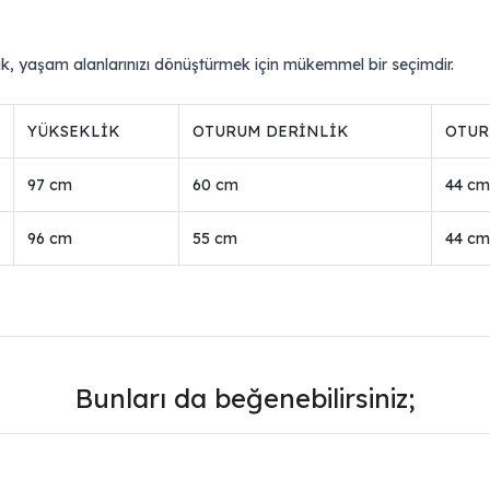
k, yaşam alanlarınızı dönüştürmek için mükemmel bir seçimdir.
YÜKSEKLİK
OTURUM DERİNLİK
OTUR
97 cm
60 cm
44 cm
96 cm
55 cm
44 cm
Bunları da beğenebilirsiniz;