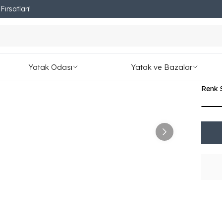
ırsatları!
Fırsatları Kaçırmayın!
 Üçlü Koltuk
Fie
₺ 19,
Yatak Odası
Yatak ve Bazalar
2,398.
Renk 