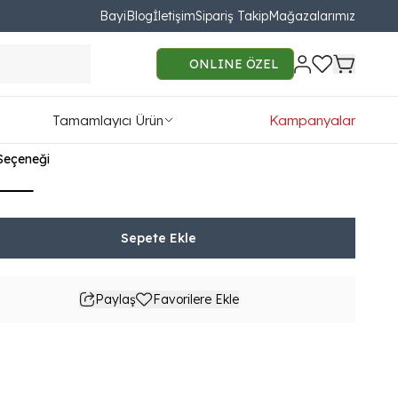
Bayi
Blog
İletişim
Sipariş Takip
Mağazalarımız
sta Üçlü Koltuk
ONLINE ÖZEL
807.00
Tamamlayıcı Ürün
Kampanyalar
93TL'den başlayan taksit seçenekleri
Seçeneği
Sepete Ekle
Paylaş
Favorilere Ekle