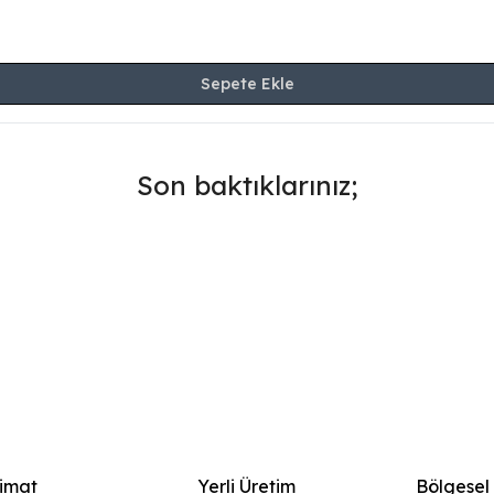
Sepete Ekle
Son baktıklarınız;
limat
Yerli Üretim
Bölgesel