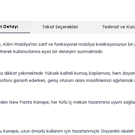
n Detayı
Taksit Seçenekleri
Teslimat ve Kur
pe, Kilim Mobilya’nın zarif ve fonksiyonel mobilya koleksiyonunun
irerek kullanıcılarına eşsiz bir deneyim sunmaktadır.
yla dikkat çekmektedir. Yüksek kaliteli kumaş kaplaması, hem dayanı
foru garanti ederken, geniş oturum alanı misafirlerinizi ağırlamak iç
tap eden New Fiesta Kanepe, her türlü iç mekan tasarımına uyum sağ
bu kanepe, uzun ömürlü kullanım için tasarlanmıştır. Dayanıklı iskelet