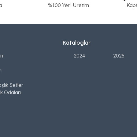
a
%100 Yerli Üretim
Kap
Kataloglar
rı
2024
2025
ı
şlık Setler
k Odaları