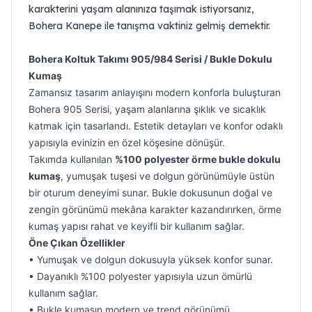
karakterini yaşam alanınıza taşımak istiyorsanız,
Bohera Kanepe ile tanışma vaktiniz gelmiş demektir.
Bohera Koltuk Takımı 905/984 Serisi / Bukle Dokulu
Kumaş
Zamansız tasarım anlayışını modern konforla buluşturan
Bohera 905 Serisi, yaşam alanlarına şıklık ve sıcaklık
katmak için tasarlandı. Estetik detayları ve konfor odaklı
yapısıyla evinizin en özel köşesine dönüşür.
Takımda kullanılan
%100 polyester örme bukle dokulu
kumaş
, yumuşak tuşesi ve dolgun görünümüyle üstün
bir oturum deneyimi sunar. Bukle dokusunun doğal ve
zengin görünümü mekâna karakter kazandırırken, örme
kumaş yapısı rahat ve keyifli bir kullanım sağlar.
Öne Çıkan Özellikler
• Yumuşak ve dolgun dokusuyla yüksek konfor sunar.
• Dayanıklı %100 polyester yapısıyla uzun ömürlü
kullanım sağlar.
• Bukle kumaşın modern ve trend görünümü