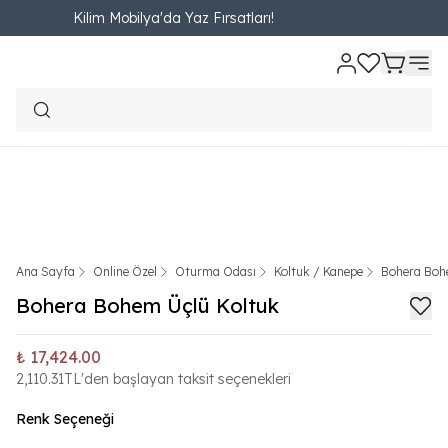
Kilim Mobilya'da Yaz Fırsatları!
Ana Sayfa
Online Özel
Oturma Odası
Koltuk / Kanepe
Bohera Boh
Bohera Bohem Üçlü Koltuk
₺ 17,424.00
2,110.31TL'den başlayan taksit seçenekleri
Renk Seçeneği