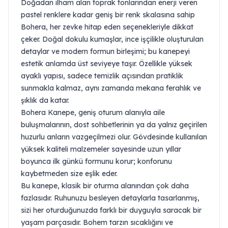
Doğadan ilham alan toprak tonlarından enerji veren
pastel renklere kadar geniş bir renk skalasına sahip
Bohera, her zevke hitap eden seçenekleriyle dikkat
çeker. Doğal dokulu kumaşlar, ince işçilikle oluşturulan
detaylar ve modern formun birleşimi; bu kanepeyi
estetik anlamda üst seviyeye taşır. Özellikle yüksek
ayaklı yapısı, sadece temizlik açısından pratiklik
sunmakla kalmaz, aynı zamanda mekana ferahlık ve
şıklık da katar.
Bohera Kanepe, geniş oturum alanıyla aile
buluşmalarının, dost sohbetlerinin ya da yalnız geçirilen
huzurlu anların vazgeçilmezi olur. Gövdesinde kullanılan
yüksek kaliteli malzemeler sayesinde uzun yıllar
boyunca ilk günkü formunu korur; konforunu
kaybetmeden size eşlik eder.
Bu kanepe, klasik bir oturma alanından çok daha
fazlasıdır. Ruhunuzu besleyen detaylarla tasarlanmış,
sizi her oturduğunuzda farklı bir duyguyla saracak bir
yaşam parçasıdır. Bohem tarzın sıcaklığını ve