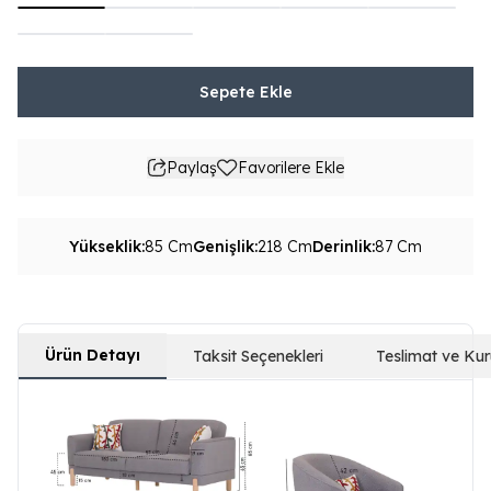
Sepete Ekle
Paylaş
Favorilere Ekle
Yükseklik
:
85 Cm
Genişlik
:
218 Cm
Derinlik
:
87 Cm
Ürün Detayı
Taksit Seçenekleri
Teslimat ve Ku