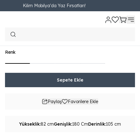
Kilim Mobilya'da Yaz Fırsatları!
Ana Sayfa
OTURMA ODASI
İkili Koltuk
New Marte İkili Koltuk
New Marte İkili Koltuk
₺ 29,390.00
3,265.56TL'den başlayan taksit seçenekleri
Renk
Sepete Ekle
Paylaş
Favorilere Ekle
Yükseklik
:
82 cm
Genişlik
:
180 Cm
Derinlik
:
105 cm