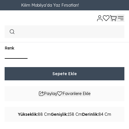
Kilim Mobilya'da Yaz Fırsatları!
Ana Sayfa
OTURMA ODASI
İkili Koltuk
Leo İkili Koltuk
Leo İkili Koltuk
₺ 15,890.00
1,765.56TL'den başlayan taksit seçenekleri
Renk
Sepete Ekle
Paylaş
Favorilere Ekle
Yükseklik
:
88 Cm
Genişlik
:
158 Cm
Derinlik
:
84 Cm