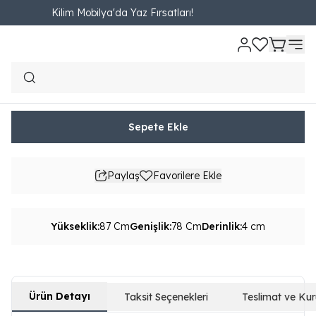
Kilim Mobilya'da Yaz Fırsatları!
Ana Sayfa
YATAK ODASI
Şifonyer Aynası
Lima Şifonyer Ayna
Lima Şifonyer Ayna
₺ 6,890.00
765.56TL'den başlayan taksit seçenekleri
Sepete Ekle
Paylaş
Favorilere Ekle
Yükseklik
:
87 Cm
Genişlik
:
78 Cm
Derinlik
:
4 cm
Ürün Detayı
Taksit Seçenekleri
Teslimat ve Ku