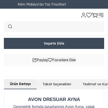
Kilim Mobilya'da Yaz Fırsatları!
Ana Sayfa
YATAK ODASI
Şifonyer Aynası
Avon Dresuar Ayna
Avon Dresuar Ayna
₺ 8,690.00
965.56TL'den başlayan taksit seçenekleri
Sepete Ekle
Paylaş
Favorilere Ekle
Ürün Detayı
Taksit Seçenekleri
Teslimat ve Ku
AVON DRESUAR AYNA
Geometrik formda tasarlanmış Avon Ayna, yatak