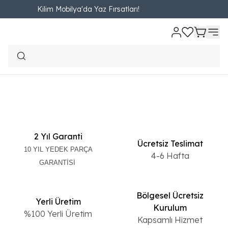
Kilim Mobilya'da Yaz Fırsatları!
YEMEK ODASI
Filtreler
2 Yıl Garanti
Ücretsiz Teslimat
10 YIL YEDEK PARÇA
4-6 Hafta
GARANTİSİ
Bölgesel Ücretsiz
Yerli Üretim
Kurulum
%100 Yerli Üretim
Kapsamlı Hizmet