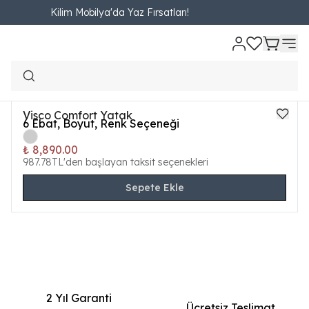
Kilim Mobilya'da Yaz Fırsatları!
YATAK VE BAZALAR
Filtreler
Visco Comfort Yatak
ONLINE ÖZEL
6
Ebat, Boyut, Renk Seçeneği
Yeni
₺ 8,890.00
987.78TL'den başlayan taksit seçenekleri
Sepete Ekle
2 Yıl Garanti
Ücretsiz Teslimat