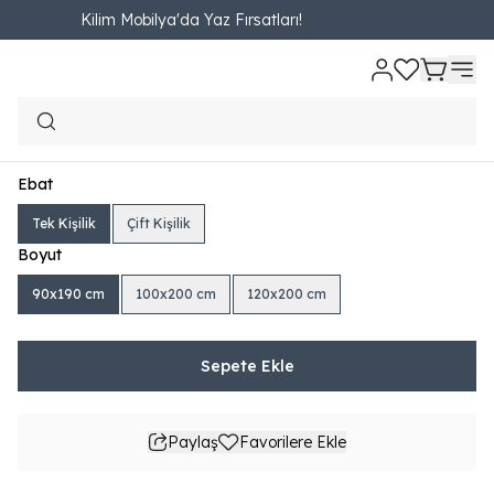
Kilim Mobilya'da Yaz Fırsatları!
Ana Sayfa
YATAK VE BAZALAR
Baza
Wool Comfort Baza
Wool Comfort Baza
₺ 10,190.00
1,132.22TL'den başlayan taksit seçenekleri
Ebat
Tek Kişilik
Çift Kişilik
Boyut
90x190 cm
100x200 cm
120x200 cm
Sepete Ekle
Paylaş
Favorilere Ekle