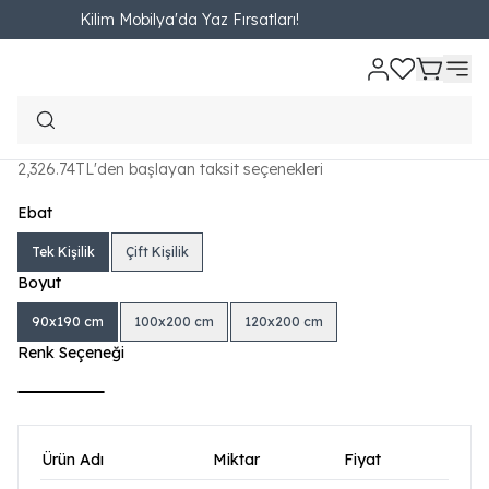
Kilim Mobilya'da Yaz Fırsatları!
Ana Sayfa
Online Özel
Yatak ve Bazalar
Yatak - Baza - Başlık Set
Visco Comfort Set (Yatak - Baza -
Başlık)
₺ 19,211.00
2,326.74TL'den başlayan taksit seçenekleri
Ebat
Tek Kişilik
Çift Kişilik
Boyut
90x190 cm
100x200 cm
120x200 cm
Renk Seçeneği
Ürün Adı
Miktar
Fiyat