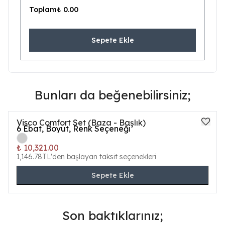
Toplam
₺ 0.00
Sepete Ekle
Bunları da beğenebilirsiniz;
Visco Comfort Set (Baza - Başlık)
6
Ebat, Boyut, Renk Seçeneği
₺ 10,321.00
1,146.78TL'den başlayan taksit seçenekleri
Sepete Ekle
Son baktıklarınız;