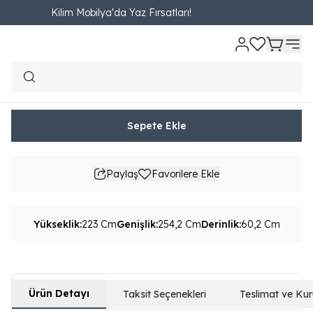
Kilim Mobilya'da Yaz Fırsatları!
Ana Sayfa
YATAK ODASI
Dolap
6 Kapaklı Dolap
Vesca Altı Kapaklı
Vesca Altı Kapaklı Dolap
₺ 58,090.00
6,454.44TL'den başlayan taksit seçenekleri
Sepete Ekle
Paylaş
Favorilere Ekle
Yükseklik
:
223 Cm
Genişlik
:
254,2 Cm
Derinlik
:
60,2 Cm
Ürün Detayı
Taksit Seçenekleri
Teslimat ve Ku