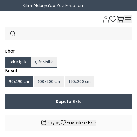
Kilim Mobilya'da Yaz Fırsatları!
Ana Sayfa
YATAK VE BAZALAR
Yatak
Venti Yatak
Venti Yatak
₺ 6,290.00
698.89TL'den başlayan taksit seçenekleri
Ebat
Tek Kişilik
Çift Kişilik
Boyut
90x190 cm
100x200 cm
120x200 cm
Sepete Ekle
Paylaş
Favorilere Ekle