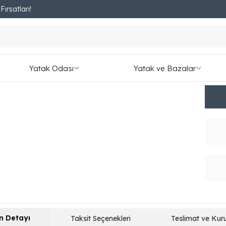
ırsatları!
Fırsatları Kaçırmayın!
Masa
Veg
₺ 10,
Yatak Odası
Yatak ve Bazalar
1,257.
n Detayı
Taksit Seçenekleri
Teslimat ve Kur