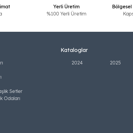
limat
Yerli Üretim
Bölgesel
a
%100 Yerli Üretim
Kap
Kataloglar
rı
2024
2025
ı
şlık Setler
k Odaları