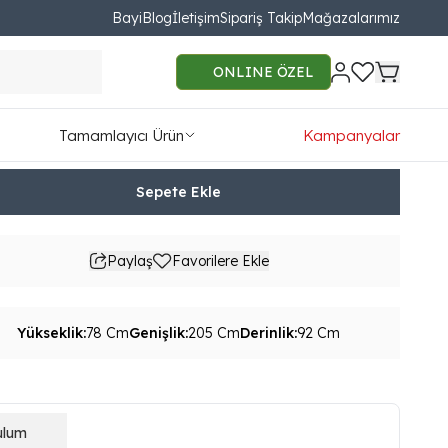
Bayi
Blog
İletişim
Sipariş Takip
Mağazalarımız
a Açılır Masa
ONLINE ÖZEL
385.00
Tamamlayıcı Ürün
Kampanyalar
78TL'den başlayan taksit seçenekleri
Sepete Ekle
Paylaş
Favorilere Ekle
Yükseklik
:
78 Cm
Genişlik
:
205 Cm
Derinlik
:
92 Cm
ulum