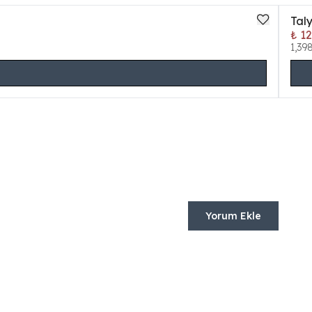
Tal
₺ 1
1,39
Yorum Ekle