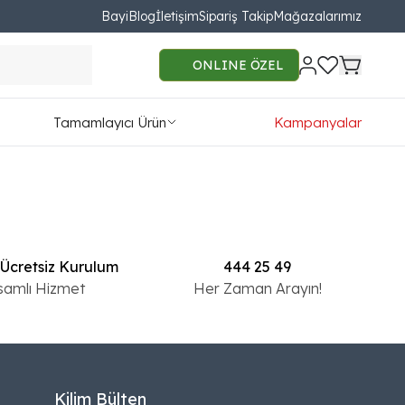
Bayi
Blog
İletişim
Sipariş Takip
Mağazalarımız
Liste Görünüm
Son Eklenen
ONLINE ÖZEL
Tamamlayıcı Ürün
Kampanyalar
 Ücretsiz Kurulum
444 25 49
samlı Hizmet
Her Zaman Arayın!
Kilim Bülten