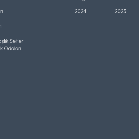
rı
2024
2025
ı
şlık Setler
k Odaları