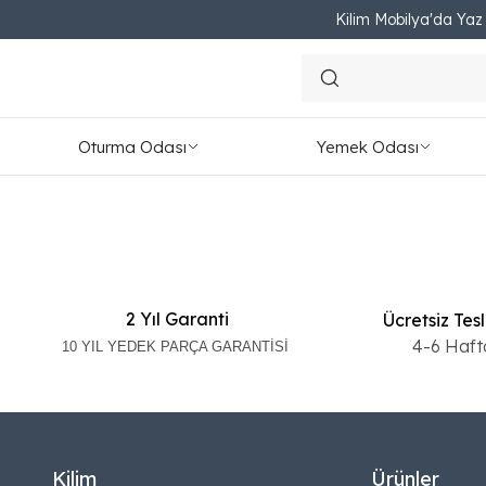
Kilim Mobilya'da Yaz F
Sürgülü Dolap
Oturma Odası
Yemek Odası
2 Yıl Garanti
Ücretsiz Tes
4-6 Haft
10 YIL YEDEK PARÇA GARANTİSİ
Kilim
Ürünler