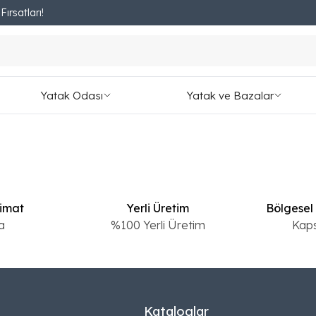
ırsatları!
Fırsatları Kaçırmayın!
Yatak Odası
Yatak ve Bazalar
limat
Yerli Üretim
Bölgesel
a
%100 Yerli Üretim
Kap
Kataloglar