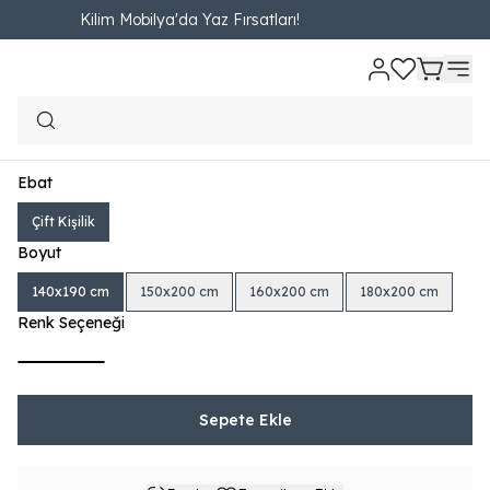
Kilim Mobilya'da Yaz Fırsatları!
Ana Sayfa
YATAK VE BAZALAR
Baza
Silvera Baza
Silvera Baza
₺ 16,890.00
1,876.67TL'den başlayan taksit seçenekleri
Ebat
Çift Kişilik
Boyut
140x190 cm
150x200 cm
160x200 cm
180x200 cm
Renk Seçeneği
Sepete Ekle