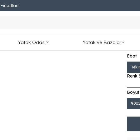
ırsatları!
Fırsatları Kaçırmayın!
She
₺ 11,
Yatak Odası
Yatak ve Bazalar
1,287.
Ebat
Tek K
Renk 
Boyut
90x