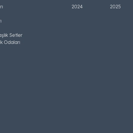
rı
2024
2025
ı
şlık Setler
k Odaları