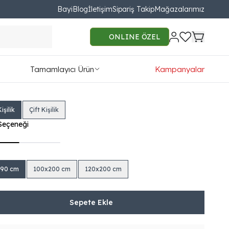
Bayi
Blog
İletişim
Sipariş Takip
Mağazalarımız
lter Yatak
ONLINE ÖZEL
590.00
Tamamlayıcı Ürün
Kampanyalar
78TL'den başlayan taksit seçenekleri
işilik
Çift Kişilik
Seçeneği
190 cm
100x200 cm
120x200 cm
Sepete Ekle