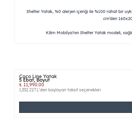
Shelter Yatak, %0 alerjen içeriği ile %100 rahat bir uyk
cm’den 160x200 
Kilim Mobilya’nın Shelter Yatak modeli, sağlık
Coco Line Yatak
5
Ebat, Boyut
₺ 11,990.00
1,332.22TL'den başlayan taksit seçenekleri