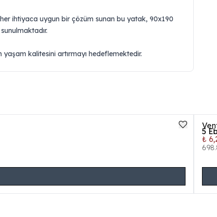
ilik) her ihtiyaca uygun bir çözüm sunan bu yatak, 90x190
e sunulmaktadır.
rın yaşam kalitesini artırmayı hedeflemektedir.
Ven
5
Eb
₺ 6
698.