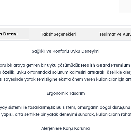
n Detayı
Taksit Seçenekleri
Teslimat ve Kur
Sağlıklı ve Konforlu Uyku Deneyimi
foru bir araya getiren bir uyku çözümüdür.
Health Guard Premium
u özellik, uyku ortamındaki solunum kalitesini artırarak, özellikle ale
ı sayesinde yatak temizliğine ekstra önem veren kullanıcılar için artı
Ergonomik Tasarım
t yay sistemi ile tasarlanmıştır. Bu sistem, omurganın doğal duruş
apısı, orta sertlikte bir yatak deneyimi sunarak, kullanıcıların raha
Alerjenlere Karşı Koruma