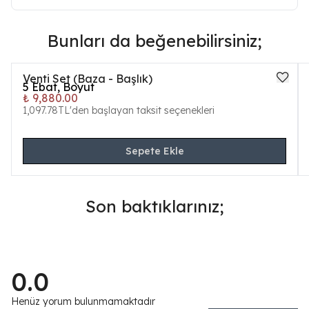
Bunları da beğenebilirsiniz;
Venti Set (Baza - Başlık)
5
Ebat, Boyut
₺ 9,880.00
1,097.78TL'den başlayan taksit seçenekleri
Sepete Ekle
Son baktıklarınız;
0.0
Henüz yorum bulunmamaktadır