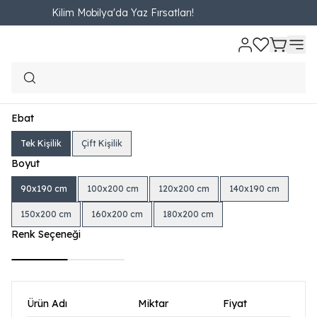
Kilim Mobilya'da Yaz Fırsatları!
Ana Sayfa
YATAK VE BAZALAR
Baza - Başlık Set
Shelter Set (Baza - 
Shelter Set (Baza - Başlık)
₺ 15,180.00
1,686.67TL'den başlayan taksit seçenekleri
Ebat
Tek Kişilik
Çift Kişilik
Boyut
90x190 cm
100x200 cm
120x200 cm
140x190 cm
150x200 cm
160x200 cm
180x200 cm
Renk Seçeneği
Ürün Adı
Miktar
Fiyat