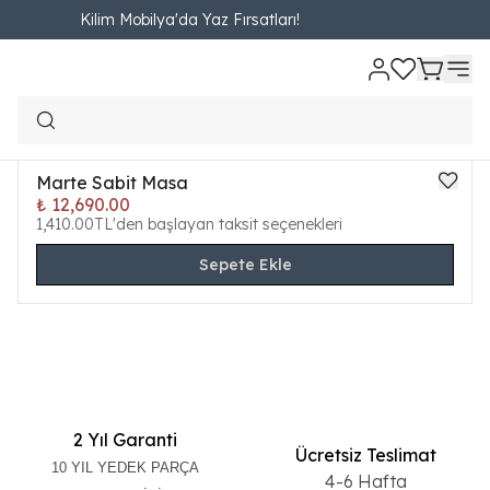
Kilim Mobilya'da Yaz Fırsatları!
SABİT MASA
Filtreler
Son Eklenen
Marte Sabit Masa
₺ 12,690.00
1,410.00TL'den başlayan taksit seçenekleri
Sepete Ekle
2 Yıl Garanti
Ücretsiz Teslimat
10 YIL YEDEK PARÇA
4-6 Hafta