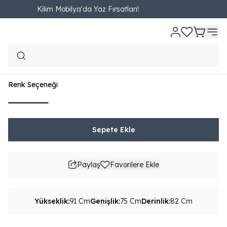
Kilim Mobilya'da Yaz Fırsatları!
Ana Sayfa
OTURMA ODASI
Berjer
Pastel Berjer
Pastel Berjer
₺ 14,620.00
1,624.44TL'den başlayan taksit seçenekleri
Renk Seçeneği
Sepete Ekle
Paylaş
Favorilere Ekle
Yükseklik
:
91 Cm
Genişlik
:
75 Cm
Derinlik
:
82 Cm