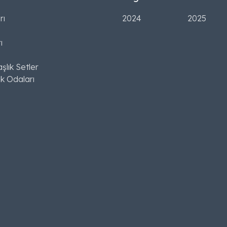
rı
2024
2025
ı
şlık Setler
k Odaları