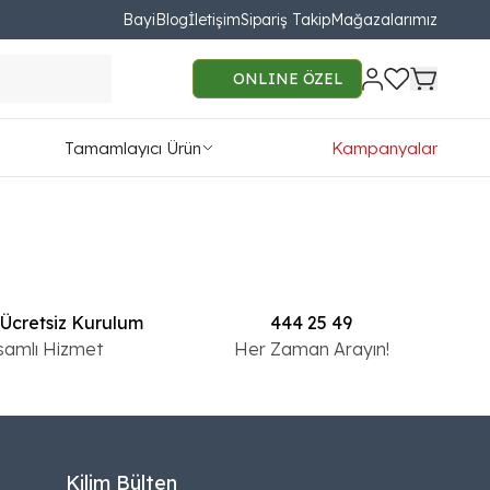
Bayi
Blog
İletişim
Sipariş Takip
Mağazalarımız
Liste Görünüm
ONLINE ÖZEL
Tamamlayıcı Ürün
Kampanyalar
 Ücretsiz Kurulum
444 25 49
samlı Hizmet
Her Zaman Arayın!
Kilim Bülten