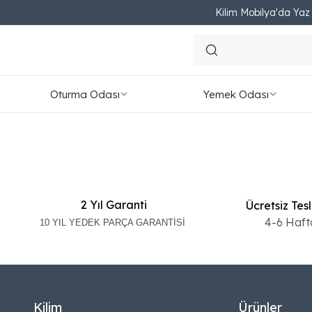
Kilim Mobilya'da Yaz F
OTURMA ODASI
Oturma Odası
Yemek Odası
2 Yıl Garanti
Ücretsiz Tes
4-6 Haft
10 YIL YEDEK PARÇA GARANTİSİ
Kilim
Ürünler