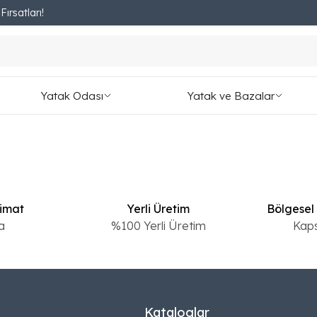
ırsatları!
Fırsatları Kaçırmayın!
Yatak Odası
Yatak ve Bazalar
limat
Yerli Üretim
Bölgesel
a
%100 Yerli Üretim
Kap
Kataloglar