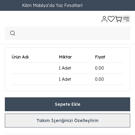
Kilim Mobilya'da Yaz Fırsatları!
Ana Sayfa
OTURMA ODASI
TV Üniteleri
New Natura Tv Ünitesi
New Natura Tv Ünitesi
₺ 18,180.00
2,020.00TL'den başlayan taksit seçenekleri
Ürün Adı
Miktar
Fiyat
1
Adet
0.00
1
Adet
0.00
Sepete Ekle
Takım İçeriğinizi Özelleştirin