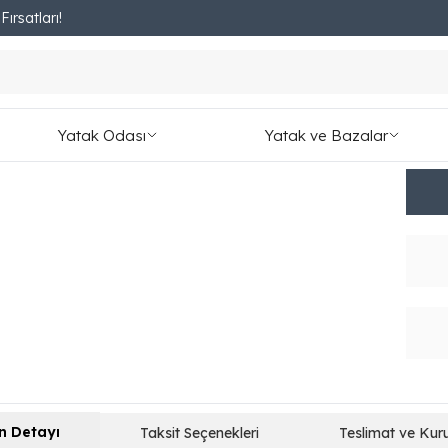
ırsatları!
Fırsatları Kaçırmayın!
Mon
₺ 3,0
Yatak Odası
Yatak ve Bazalar
343.33
n Detayı
Taksit Seçenekleri
Teslimat ve Kur