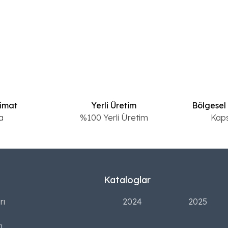
limat
Yerli Üretim
Bölgesel
a
%100 Yerli Üretim
Kap
Kataloglar
rı
2024
2025
ı