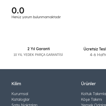
0.0
Henüz yorum bulunmamaktadır
2 Yıl Garanti
Ücretsiz Tes
4-6 Haft
10 YIL YEDEK PARÇA GARANTİSİ
Kilim
Ürünler
Kurumsal
Koltuk Takımla
Kataloglar
Köşe Takımı
Satış Noktaları
Yemek Odalar