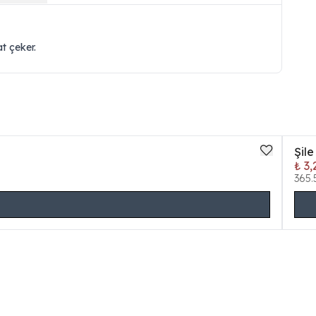
t çeker.
Şile
₺ 3,
365.