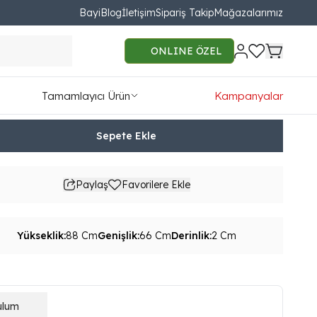
Bayi
Blog
İletişim
Sipariş Takip
Mağazalarımız
a Konsol Ayna
ONLINE ÖZEL
90.00
Tamamlayıcı Ürün
Kampanyalar
TL'den başlayan taksit seçenekleri
Sepete Ekle
Paylaş
Favorilere Ekle
Yükseklik
:
88 Cm
Genişlik
:
66 Cm
Derinlik
:
2 Cm
ulum