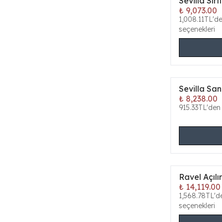
Sevilla Sırt
ONLINE ÖZEL
₺ 9,073.00
1,008.11TL'd
seçenekleri
Sevilla San
ONLINE ÖZEL
₺ 8,238.00
915.33TL'den 
Ravel Açılı
ONLINE ÖZEL
₺ 14,119.00
1,568.78TL'd
seçenekleri