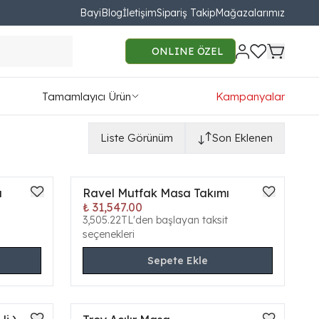
Bayi
Blog
İletişim
Sipariş Takip
Mağazalarımız
ONLINE ÖZEL
Tamamlayıcı Ürün
Kampanyalar
Liste Görünüm
Son Eklenen
ı
Ravel Mutfak Masa Takımı
ONLINE ÖZEL
₺ 31,547.00
Yeni
3,505.22TL'den başlayan taksit
seçenekleri
Sepete Ekle