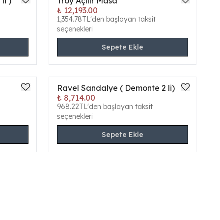
li )
Troy Açılır Masa
ONLINE ÖZEL
₺ 12,193.00
1,354.78TL'den başlayan taksit
seçenekleri
Sepete Ekle
Ravel Sandalye ( Demonte 2 li)
ONLINE ÖZEL
₺ 8,714.00
968.22TL'den başlayan taksit
seçenekleri
Sepete Ekle