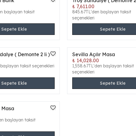
lı Bank
Troy Sandalye ( Demonte 2 
ONLINE ÖZEL
₺ 7,611.00
en başlayan taksit
845.67TL'den başlayan taksit
seçenekleri
Sepete Ekle
Sepete Ekle
dalye ( Demonte 2 li )
Sevilla Açılır Masa
ONLINE ÖZEL
₺ 14,028.00
başlayan taksit seçenekleri
1,558.67TL'den başlayan taksit
seçenekleri
Sepete Ekle
Sepete Ekle
r Masa
en başlayan taksit