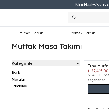
Kilim Mobilya'da Yaz F
Oturma Odası
Yemek Odası
Mutfak Masa Takımı
Kategoriler
Troy Mutfa
ONLINE ÖZEL
₺ 27,415.00
Bank
Yeni
3,046.11TL'd
Masalar
seçenekleri
Sandalye