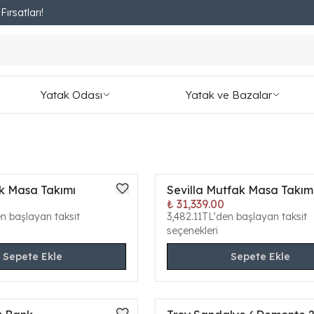
ırsatları!
Fırsatları Kaçırmayın!
Bank
Masalar
Sandalye
Yatak Odası
Yatak ve Bazalar
k Masa Takımı
Sevilla Mutfak Masa Takım
ONLINE ÖZEL
₺ 31,339.00
Yeni
en başlayan taksit
3,482.11TL'den başlayan taksit
seçenekleri
Sepete Ekle
Sepete Ekle