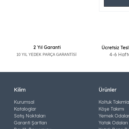
2 Yıl Garanti
Ücretsiz Tes
4-6 Haft
10 YIL YEDEK PARÇA GARANTİSİ
Kilim
Ürünler
Kurumsal
Koltuk Takımla
Kataloglar
Köşe Takımı
Satış Noktaları
Yemek Odalar
Garanti Şartları
Yatak Odaları