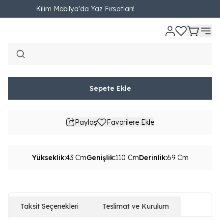
Kilim Mobilya'da Yaz Fırsatları!
Ana Sayfa
TAMAMLAYICI ÜRÜN
Sehpa
Marte Orta Sehpa
Marte Orta Sehpa
₺ 6,190.00
687.78TL'den başlayan taksit seçenekleri
Sepete Ekle
Paylaş
Favorilere Ekle
Yükseklik
:
43 Cm
Genişlik
:
110 Cm
Derinlik
:
69 Cm
Taksit Seçenekleri
Teslimat ve Kurulum