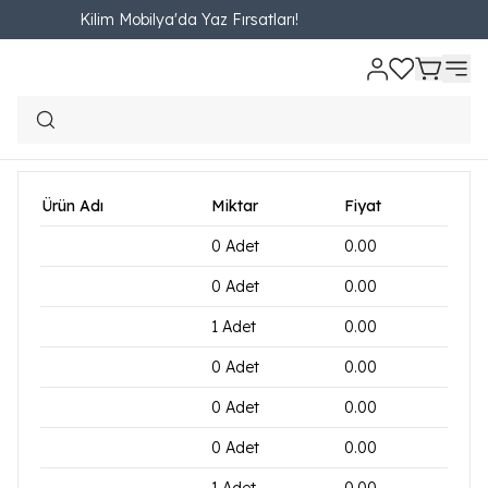
Kilim Mobilya'da Yaz Fırsatları!
Ana Sayfa
Online Özel
Yatak Odası
Yatak Odası Takımları
Loren Y
Loren Yatak Odası
₺ 43,461.00
5,263.79TL'den başlayan taksit seçenekleri
Ürün Adı
Miktar
Fiyat
0
Adet
0.00
0
Adet
0.00
1
Adet
0.00
0
Adet
0.00
0
Adet
0.00
0
Adet
0.00