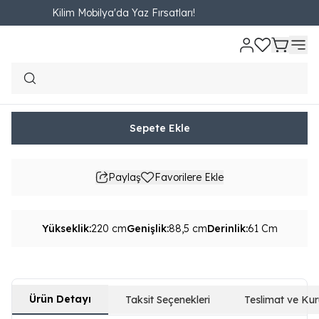
Kilim Mobilya'da Yaz Fırsatları!
Ana Sayfa
YATAK ODASI
Dolap
Lima İki Kapaklı Dolap
Lima İki Kapaklı Dolap
₺ 26,970.00
2,996.67TL'den başlayan taksit seçenekleri
Sepete Ekle
Paylaş
Favorilere Ekle
Yükseklik
:
220 cm
Genişlik
:
88,5 cm
Derinlik
:
61 Cm
Ürün Detayı
Taksit Seçenekleri
Teslimat ve Ku