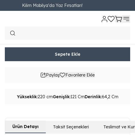
Kilim Mobilya'da Yaz Fırsatları!
Ana Sayfa
YATAK ODASI
Dolap
3 Kapaklı Dolap
Legno Üç Kapaklı 
Legno Üç Kapaklı Dolap - Camlı
₺ 37,070.00
4,118.89TL'den başlayan taksit seçenekleri
Sepete Ekle
Paylaş
Favorilere Ekle
Yükseklik
:
220 cm
Genişlik
:
121 Cm
Derinlik
:
64,2 Cm
Ürün Detayı
Taksit Seçenekleri
Teslimat ve Ku