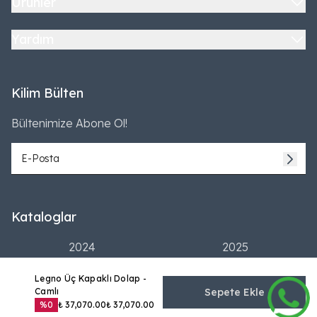
Ürünler
Yardım
Kilim Bülten
Bültenimize Abone Ol!
Kataloglar
2024
2025
Legno Üç Kapaklı Dolap -
Camlı
Sepete Ekle
%
0
₺ 37,070.00
₺ 37,070.00
©2026 Tüm Hakları Saklıdır | Kilim Mobilya