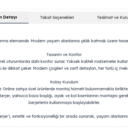
n Detayı
Taksit Seçenekleri
Teslimat ve Kur
turma elemanıdır. Modern yaşam alanlarına şıklık katmak üzere tasarla
Tasarım ve Konfor
li oturumlarda dahi konfor sunar. Yüksek kaliteli malzemeler kullan
ile dikkat çeker. Modern çizgileri ve zarif detayları, her türlü iç m
Kolay Kurulum
ır. Online satışa özel ürünlerde montaj hizmeti bulunmamakla birlikte, 
jer, yalnızca baza başlığı, ayak ve kol kısımlarının montajını gerektir
berjerlerini kullanmaya başlayabilirler.
rjer’i, estetik ve fonksiyonelliği bir arada sunarak, yaşam alanların