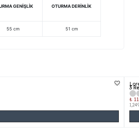
URMA GENİŞLİK
OTURMA DERİNLİK
55 cm
51 cm
Lor
3
Re
₺ 11
1,24