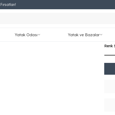
ırsatları!
Fırsatları Kaçırmayın!
Laç
₺ 8,4
Yatak Odası
Yatak ve Bazalar
1,023.
Renk 