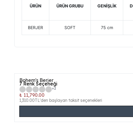
ÜRÜN
ÜRÜN GRUBU
GENİŞLİK
D
BERJER
SOFT
75 cm
Bohem's Berjer
7
Renk Seçeneği
+
2
₺ 11,790.00
1,310.00TL'den başlayan taksit seçenekleri