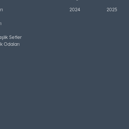
rı
2024
2025
ı
şlık Setler
k Odaları