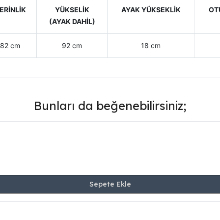
ERİNLİK
YÜKSELİK
AYAK YÜKSEKLİK
OT
(AYAK DAHİL)
82 cm
92 cm
18 cm
Bunları da beğenebilirsiniz;
Sepete Ekle