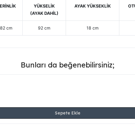
ERİNLİK
YÜKSELİK
AYAK YÜKSEKLİK
OT
(AYAK DAHİL)
82 cm
92 cm
18 cm
Bunları da beğenebilirsiniz;
Sepete Ekle