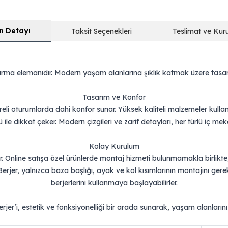
n Detayı
Taksit Seçenekleri
Teslimat ve Kur
turma elemanıdır. Modern yaşam alanlarına şıklık katmak üzere tasarla
Tasarım ve Konfor
li oturumlarda dahi konfor sunar. Yüksek kaliteli malzemeler kullan
ile dikkat çeker. Modern çizgileri ve zarif detayları, her türlü iç m
Kolay Kurulum
ır. Online satışa özel ürünlerde montaj hizmeti bulunmamakla birlikte, 
jer, yalnızca baza başlığı, ayak ve kol kısımlarının montajını gerektir
berjerlerini kullanmaya başlayabilirler.
rjer’i, estetik ve fonksiyonelliği bir arada sunarak, yaşam alanların