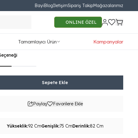
Bayi
Blog
İletişim
Sipariş Takip
Mağazalarımız
in Lux Berjer
ONLINE ÖZEL
51.00
Tamamlayıcı Ürün
Kampanyalar
54TL'den başlayan taksit seçenekleri
Seçeneği
Sepete Ekle
Paylaş
Favorilere Ekle
Yükseklik
:
92 Cm
Genişlik
:
75 Cm
Derinlik
:
82 Cm