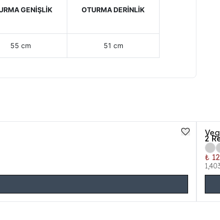
URMA GENİŞLİK
OTURMA DERİNLİK
55 cm
51 cm
Veg
2
Re
₺ 1
1,40