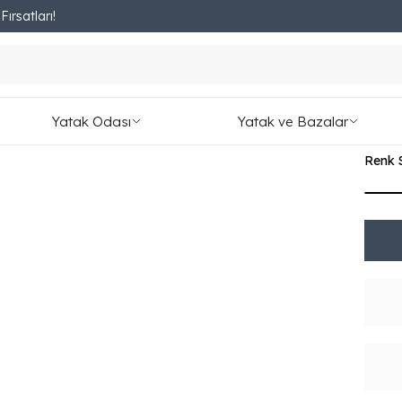
ırsatları!
Fırsatları Kaçırmayın!
Laç
₺ 8,4
Yatak Odası
Yatak ve Bazalar
1,023.
Renk 