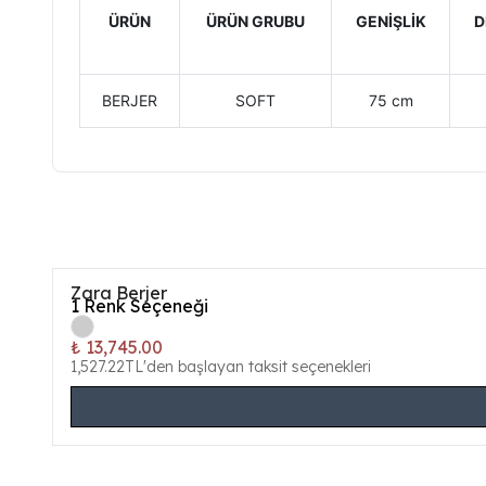
ÜRÜN
ÜRÜN GRUBU
GENİŞLİK
D
BERJER
SOFT
75 cm
Zara Berjer
1
Renk Seçeneği
₺ 13,745.00
1,527.22TL'den başlayan taksit seçenekleri