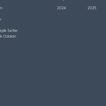
rı
2024
2025
ı
şlık Setler
k Odaları