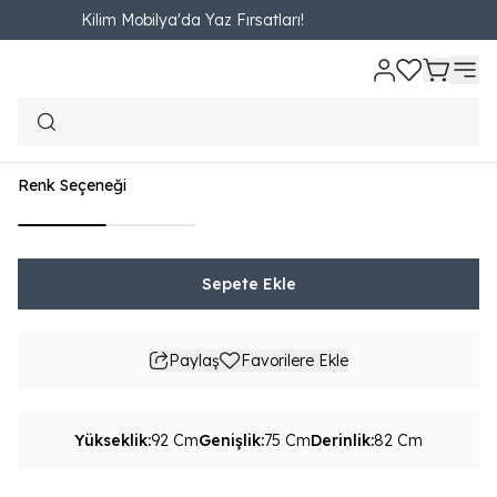
Kilim Mobilya'da Yaz Fırsatları!
Ana Sayfa
Online Özel
Oturma Odası
Berjer
Laçin Lux Berjer
Laçin Lux Berjer
₺ 8,451.00
1,023.54TL'den başlayan taksit seçenekleri
Renk Seçeneği
Sepete Ekle
Paylaş
Favorilere Ekle
Yükseklik
:
92 Cm
Genişlik
:
75 Cm
Derinlik
:
82 Cm