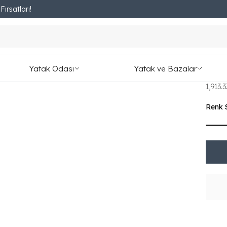
ırsatları!
Fırsatları Kaçırmayın!
izmalı )
Hal
)
Yatak Odası
Yatak ve Bazalar
₺ 17,
1,913.
Renk 