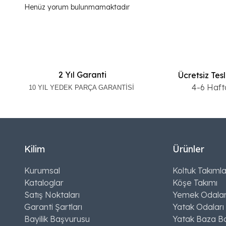
Henüz yorum bulunmamaktadır
2 Yıl Garanti
Ücretsiz Tes
4-6 Haft
10 YIL YEDEK PARÇA GARANTİSİ
Kilim
Ürünler
Kurumsal
Koltuk Takımla
Kataloglar
Köşe Takımı
Satış Noktaları
Yemek Odalar
Garanti Şartları
Yatak Odaları
Bayilik Başvurusu
Yatak Baza Ba