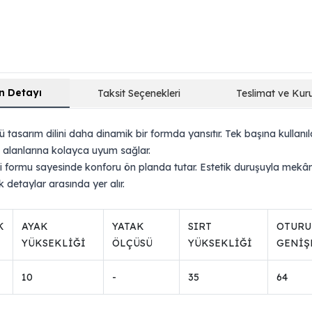
n Detayı
Taksit Seçenekleri
Teslimat ve Kur
 tasarım dilini daha dinamik bir formda yansıtır. Tek başına kullan
m alanlarına kolayca uyum sağlar.
formu sayesinde konforu ön planda tutar. Estetik duruşuyla mekâna
detaylar arasında yer alır.
K
AYAK
YATAK
SIRT
OTUR
YÜKSEKLİĞİ
ÖLÇÜSÜ
YÜKSEKLİĞİ
GENİŞ
10
-
35
64