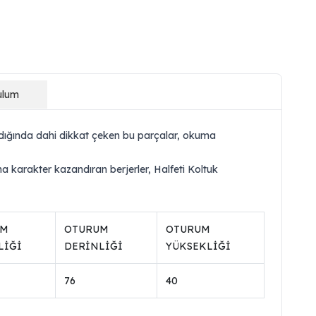
ulum
ıldığında dahi dikkat çeken bu parçalar, okuma
 karakter kazandıran berjerler, Halfeti Koltuk
UM
OTURUM
OTURUM
LİĞİ
DERİNLİĞİ
YÜKSEKLİĞİ
76
40