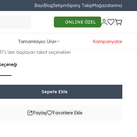
Bayi
Blog
İletişim
Sipariş Takip
Mağazalarımız
feti Berjer ( Döner Mekanizmalı
ONLINE ÖZEL
Tamamlayıcı Ürün
Kampanyalar
220.00
33TL'den başlayan taksit seçenekleri
Seçeneği
Sepete Ekle
Paylaş
Favorilere Ekle