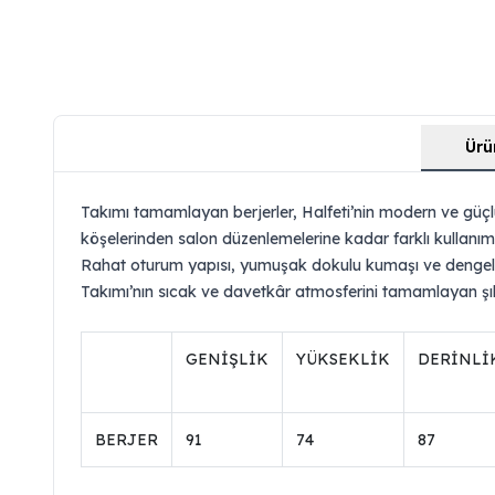
Ürü
Takımı tamamlayan berjerler, Halfeti’nin modern ve güçlü
köşelerinden salon düzenlemelerine kadar farklı kullanı
Rahat oturum yapısı, yumuşak dokulu kumaşı ve dengeli 
Takımı’nın sıcak ve davetkâr atmosferini tamamlayan şık 
GENİŞLİK
YÜKSEKLİK
DERİNLİ
BERJER
91
74
87