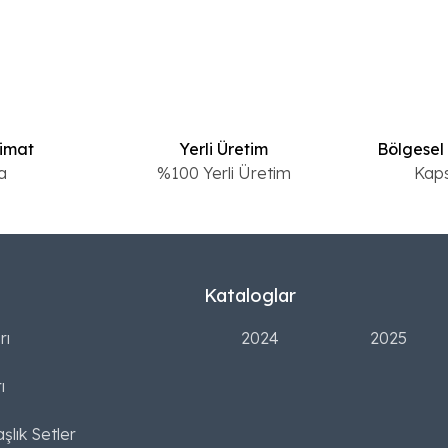
limat
Yerli Üretim
Bölgesel
a
%100 Yerli Üretim
Kap
Kataloglar
rı
2024
2025
ı
şlık Setler