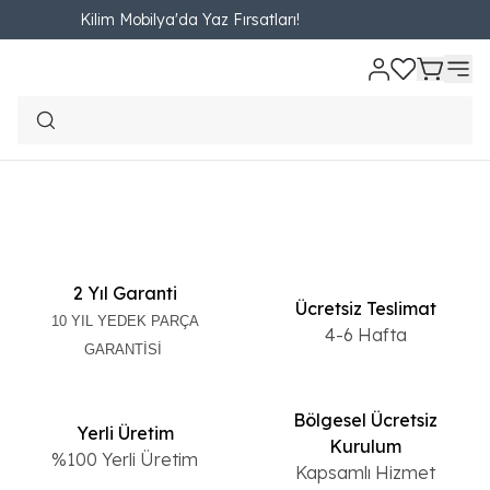
Kilim Mobilya'da Yaz Fırsatları!
Genç Odası Kitaplık
Filtreler
2 Yıl Garanti
Ücretsiz Teslimat
10 YIL YEDEK PARÇA
4-6 Hafta
GARANTİSİ
Bölgesel Ücretsiz
Yerli Üretim
Kurulum
%100 Yerli Üretim
Kapsamlı Hizmet