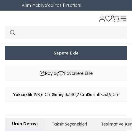
Kilim Mobilya'da Yaz Fırsatları!
Ana Sayfa
Online Özel
Yatak Odası
Dolap
4 Kapaklı Dolap
Boher
Bohera Plus Aynalı Dört Kapaklı Dolap
₺ 22,333.00
2,704.87TL'den başlayan taksit seçenekleri
Sepete Ekle
Paylaş
Favorilere Ekle
Yükseklik
:
198,6 Cm
Genişlik
:
140,2 Cm
Derinlik
:
53,9 Cm
Ürün Detayı
Taksit Seçenekleri
Teslimat ve Ku