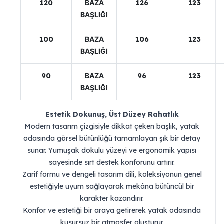
120
BAZA
126
123
BAŞLIĞI
100
BAZA
106
123
BAŞLIĞI
90
BAZA
96
123
BAŞLIĞI
Estetik Dokunuş, Üst Düzey Rahatlık
Modern tasarım çizgisiyle dikkat çeken başlık, yatak
odasında görsel bütünlüğü tamamlayan şık bir detay
sunar. Yumuşak dokulu yüzeyi ve ergonomik yapısı
sayesinde sırt destek konforunu artırır.
Zarif formu ve dengeli tasarım dili, koleksiyonun genel
estetiğiyle uyum sağlayarak mekâna bütüncül bir
karakter kazandırır.
Konfor ve estetiği bir araya getirerek yatak odasında
kusursuz bir atmosfer oluşturur.