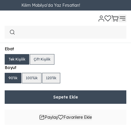
Kilim Mobilya'da Yaz Fırsatları!
Ana Sayfa
Online Özel
Yatak ve Bazalar
Başlık
Bohera Comfort Ba
Bohera Comfort Başlık
₺ 2,731.00
330.77TL'den başlayan taksit seçenekleri
Ebat
Tek Kişilik
Çift Kişilik
Boyut
90'lık
100'lük
120'lik
Sepete Ekle
Paylaş
Favorilere Ekle