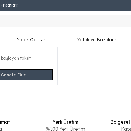
ırsatları!
Fırsatları Kaçırmayın!
ort Başlık
Yatak Odası
Yatak ve Bazalar
yut, Renk Seçeneği
 başlayan taksit
Sepete Ekle
limat
Yerli Üretim
Bölgesel
a
%100 Yerli Üretim
Kap