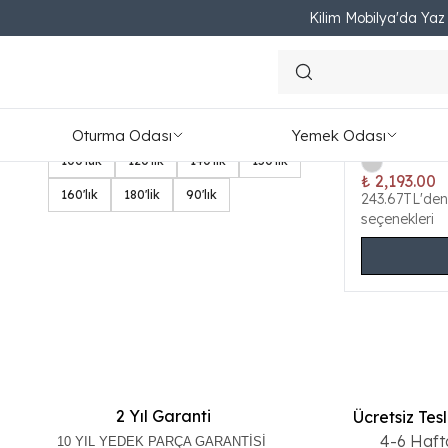
Kilim Mobilya'da Yaz F
Başlık
Boyut
Visco Comf
Oturma Odası
Yemek Odası
ONLINE ÖZEL
6
Ebat, Bo
Yeni
100'lük
120'lik
140'lık
150'lik
₺ 2,193.00
160'lık
180'lik
90'lık
243.67TL'den
seçenekleri
2 Yıl Garanti
Ücretsiz Tes
4-6 Haft
10 YIL YEDEK PARÇA GARANTİSİ