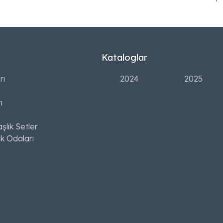
Kataloglar
rı
2024
2025
ı
şlık Setler
k Odaları