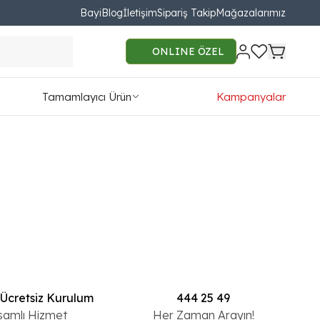
Bayi
Blog
İletişim
Sipariş Takip
Mağazalarımız
Liste Görünüm
ONLINE ÖZEL
Tamamlayıcı Ürün
Kampanyalar
 Ücretsiz Kurulum
444 25 49
samlı Hizmet
Her Zaman Arayın!