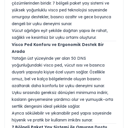
çözümlerinden biridir. 7 bölgeli paket yay sistemi ve
yüksek yoğunluklu visco ped teknolojisi sayesinde
omurgayı destekler, basıncı azaltır ve gece boyunca
dengeli bir uyku deneyimi sunar.
Vücut ağırlığını eşit şekilde dağıtan yapısı ile rahat,
sağlıklı ve kesintisiz bir uyku ortamı oluşturur.
Visco Ped Konforu ve Ergonomik Destek Bir
Arada
Yatağın üst yüzeyinde yer alan 50 DNS
yoğunluğundaki visco ped, vücut ısısı ve basınca
duyarlı yapısıyla kişiye özel uyum sağlar. Özellikle
omuz, bel ve kalça bölgelerinde oluşan basıncı
azaltarak daha konforlu bir uyku deneyimi sunar.
Uyku sırasında gereksiz dönüşleri minimuma indirir,
kasların gevşemesine yardımcı olur ve yumuşak–orta
sertlik dengesini ideal şekilde sağlar.
Ayrıca sökülebilir ve yıkanabilir ped yapısı sayesinde
hijyenik ve pratik bir kullanım imkânı sunar.
7 Bölgeli Paket Yay Sistemi ile Omurga Dostu