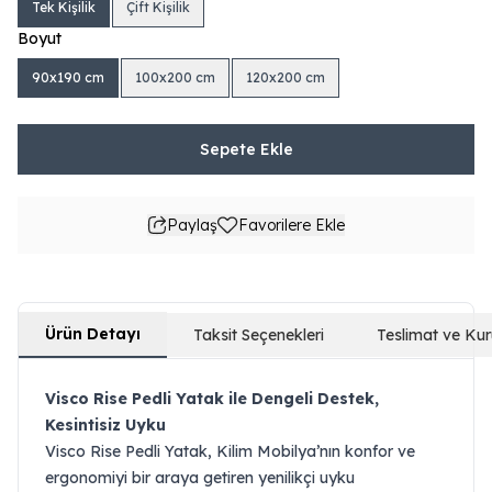
Tek Kişilik
Çift Kişilik
Boyut
90x190 cm
100x200 cm
120x200 cm
Sepete Ekle
Paylaş
Favorilere Ekle
Ürün Detayı
Taksit Seçenekleri
Teslimat ve Ku
Visco Rise Pedli Yatak ile Dengeli Destek,
Kesintisiz Uyku
Visco Rise Pedli Yatak, Kilim Mobilya’nın konfor ve
ergonomiyi bir araya getiren yenilikçi uyku