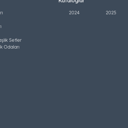
Kataloglar
rı
2024
2025
ı
şlık Setler
k Odaları