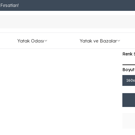
ırsatları!
Fırsatları Kaçırmayın!
Şil
₺ 20,
Yatak Odası
Yatak ve Bazalar
2,254.
Renk 
Boyut
160x