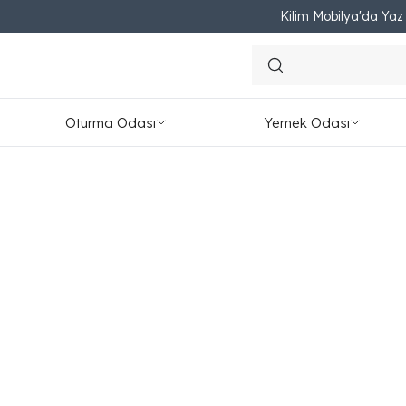
Kilim Mobilya'da Yaz F
Ana Sayfa
YATAK ODASI
Şile Plus Baza
Oturma Odası
Yemek Odası