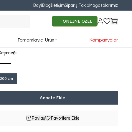
Bayi
Blog
İletişim
Sipariş Takip
Mağazalarımız
e Plus Baza
ONLINE ÖZEL
290.00
Tamamlayıcı Ürün
Kampanyalar
44TL'den başlayan taksit seçenekleri
Seçeneği
200 cm
Sepete Ekle
Paylaş
Favorilere Ekle