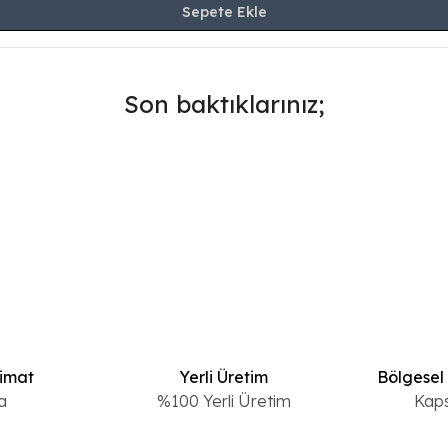
Sepete Ekle
Son baktıklarınız;
limat
Yerli Üretim
Bölgesel
a
%100 Yerli Üretim
Kap