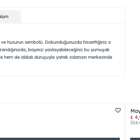
ulum
run ve huzurun sembolü. Dokunduğunuzda hissettiğiniz o
uzandığınızda, başınızı yaslayabileceğiniz bu yumuşak
ade hem de iddialı duruşuyla yatak odanızın merkezinde
May
₺ 4
554.