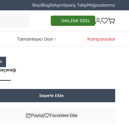
Bayi
Blog
İletişim
Sipariş Takip
Mağazalarımız
e Plus Başlık
ONLINE ÖZEL
90.00
Tamamlayıcı Ürün
Kampanyalar
TL'den başlayan taksit seçenekleri
ık
Seçeneği
Sepete Ekle
Paylaş
Favorilere Ekle