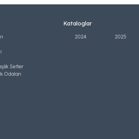
Kataloglar
rı
2024
2025
ı
şlık Setler
k Odaları