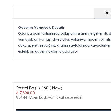
Ürü
Gecenin Yumuşak Kucağı
Odanıza adım attığınızda bakışlarınızı üzerine çeken ilk
yumuşak gri kumaş, dikey dikiş yollarıyla modern bir ri
doku size en sevdiğiniz kitabın sayfalarında kaybolurke
estetik bir güven noktası oluşturuyor.
Pastel Başlık 160 ( New)
₺ 7,690.00
854.44TL'den başlayan taksit seçenekleri