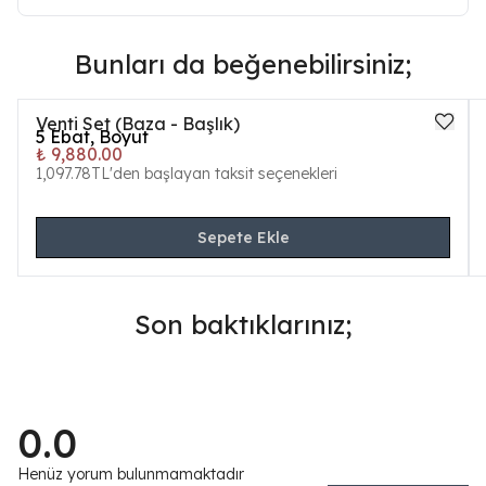
Bunları da beğenebilirsiniz;
Venti Set (Baza - Başlık)
5
Ebat, Boyut
₺ 9,880.00
1,097.78TL'den başlayan taksit seçenekleri
Sepete Ekle
Son baktıklarınız;
0.0
Henüz yorum bulunmamaktadır