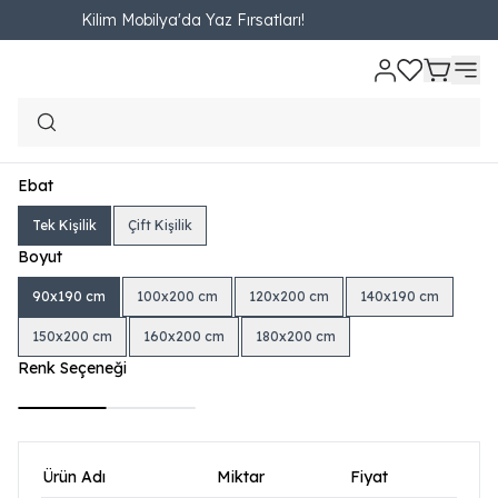
Kilim Mobilya'da Yaz Fırsatları!
Ana Sayfa
YATAK VE BAZALAR
Baza - Başlık Set
Shelter Set (Baza - 
Shelter Set (Baza - Başlık)
₺ 15,180.00
1,686.67TL'den başlayan taksit seçenekleri
Ebat
Tek Kişilik
Çift Kişilik
Boyut
90x190 cm
100x200 cm
120x200 cm
140x190 cm
150x200 cm
160x200 cm
180x200 cm
Renk Seçeneği
Ürün Adı
Miktar
Fiyat